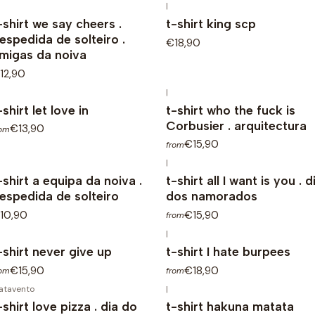
|
-shirt we say cheers .
t-shirt king scp
espedida de solteiro .
€18,90
migas da noiva
12,90
|
-shirt let love in
t-shirt who the fuck is
Corbusier . arquitectura
€13,90
rom
€15,90
from
|
-shirt a equipa da noiva .
t-shirt all I want is you . d
espedida de solteiro
dos namorados
10,90
€15,90
from
|
-shirt never give up
t-shirt I hate burpees
€15,90
€18,90
rom
from
atavento
|
-shirt love pizza . dia do
t-shirt hakuna matata