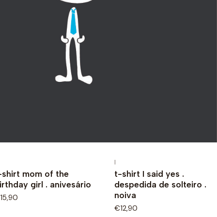
|
-shirt mom of the
t-shirt I said yes .
irthday girl . anivesário
despedida de solteiro .
noiva
15,90
€12,90