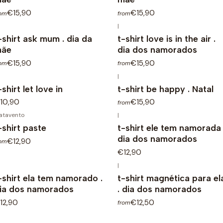
€15,90
€15,90
rom
from
|
-shirt ask mum . dia da
t-shirt love is in the air .
ãe
dia dos namorados
€15,90
€15,90
rom
from
|
-shirt let love in
t-shirt be happy . Natal
10,90
€15,90
from
atavento
|
-shirt paste
t-shirt ele tem namorada 
dia dos namorados
€12,90
rom
€12,90
|
-shirt ela tem namorado .
t-shirt magnética para el
ia dos namorados
. dia dos namorados
12,90
€12,50
from