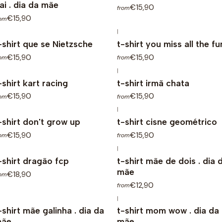
ai . dia da mãe
€15,90
from
€15,90
rom
|
-shirt que se Nietzsche
t-shirt you miss all the fu
€15,90
€15,90
rom
from
|
-shirt kart racing
t-shirt irmã chata
€15,90
€15,90
rom
from
|
-shirt don't grow up
t-shirt cisne geométrico
€15,90
€15,90
rom
from
|
-shirt dragão fcp
t-shirt mãe de dois . dia 
mãe
€18,90
rom
€12,90
from
|
-shirt mãe galinha . dia da
t-shirt mom wow . dia da
ãe
mãe