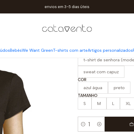
Home
Mulher / Homem
t-shirt ask mum . dia da mãe
envios em 3-5 dias úteis
|
t-shirt ask 
iúdos
Bebés
We Want Green
T-shirts com arte
Artigos personalizados
PRODUTO
t-shirt de senhora (mode
sweat com capuz
COR
azul água
preto
TAMANHO
S
M
L
XL
Quantity