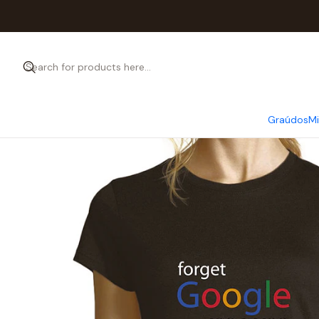
Graúdos
M