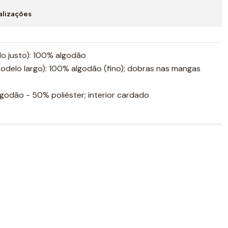
alizações
lo justo): 100% algodão
modelo largo): 100% algodão (fino); dobras nas mangas
odão - 50% poliéster; interior cardado