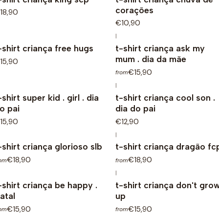
corações
18,90
€10,90
|
-shirt criança free hugs
t-shirt criança ask my
mum . dia da mãe
15,90
€15,90
from
|
-shirt super kid . girl . dia
t-shirt criança cool son .
o pai
dia do pai
15,90
€12,90
|
-shirt criança glorioso slb
t-shirt criança dragão fc
€18,90
€18,90
rom
from
|
-shirt criança be happy .
t-shirt criança don't gro
atal
up
€15,90
€15,90
rom
from