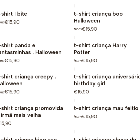
|
-shirt I bite
t-shirt criança boo .
Halloween
€15,90
rom
€15,90
from
|
-shirt panda e
t-shirt criança Harry
antasminhas . Halloween
Potter
€15,90
€15,90
rom
from
|
-shirt criança creepy .
t-shirt criança aniversári
alloween
birthday girl
€15,90
€15,90
rom
|
-shirt criança promovida
t-shirt criança mau feitio
 irmã mais velha
€15,90
from
15,90
|
-shirt criança king scp
t-shirt criança chuva de