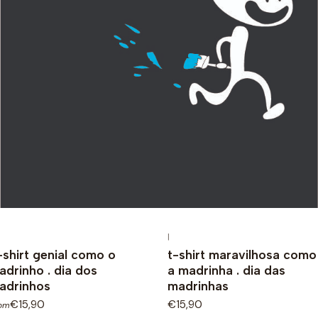
|
-shirt genial como o
t-shirt maravilhosa como
adrinho . dia dos
a madrinha . dia das
adrinhos
madrinhas
€15,90
€15,90
rom