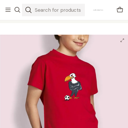
envios em 3-5 dias úteis
Home
Crianças
t-shirt criança glorioso slb