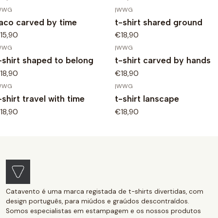
WWG
|
WWG
aco carved by time
t-shirt shared ground
15,90
€18,90
WWG
|
WWG
-shirt shaped to belong
t-shirt carved by hands
18,90
€18,90
WWG
|
WWG
-shirt travel with time
t-shirt lanscape
18,90
€18,90
Catavento é uma marca registada de t-shirts divertidas, com
design português, para miúdos e graúdos descontraídos.
Somos especialistas em estampagem e os nossos produtos