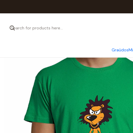
Graúdos
M