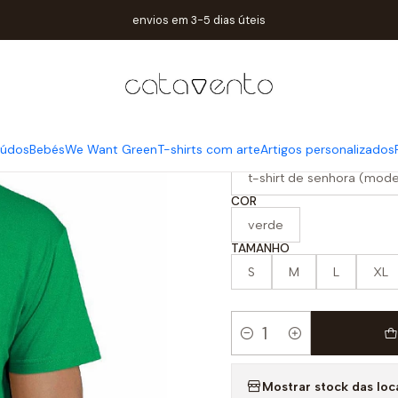
Home
Mulher / Homem
t-shirt king scp
envios em 3-5 dias úteis
|
t-shirt king 
iúdos
Bebés
We Want Green
T-shirts com arte
Artigos personalizados
PRODUTO
t-shirt de senhora (mode
COR
verde
TAMANHO
S
M
L
XL
Quantity
Mostrar stock das loc