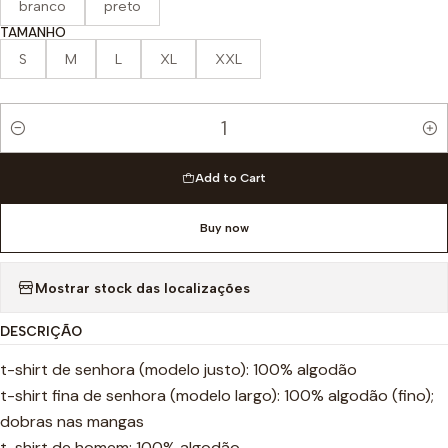
branco
preto
TAMANHO
S
M
L
XL
XXL
Quantity
Add to Cart
Buy now
Mostrar stock das localizações
DESCRIÇÃO
t-shirt de senhora (modelo justo): 100% algodão
t-shirt fina de senhora (modelo largo): 100% algodão (fino);
dobras nas mangas
t-shirt de homem: 100% algodão