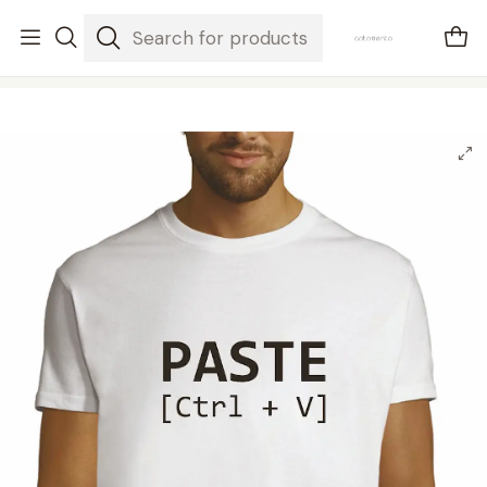
envios em 3-5 dias úteis
Home
Mulher / Homem
t-shirt paste