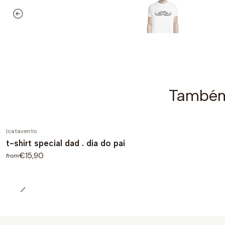
Também 
|
catavento
t-shirt special dad . dia do pai
€15,90
from