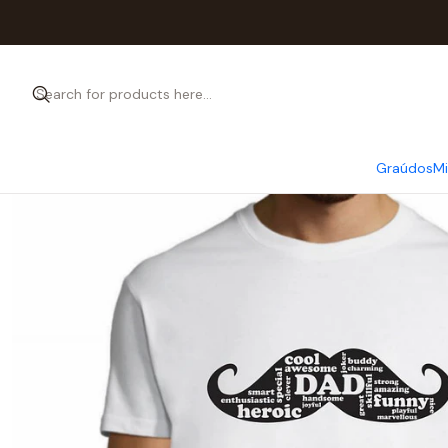
Graúdos
M