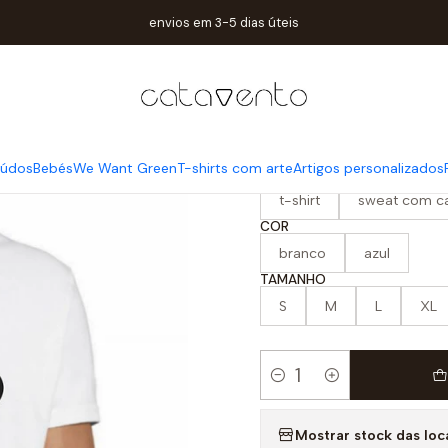
Home
Mulher / Homem
t-shirt dad bigode . dia do pai
envios em 3-5 dias úteis
|
t-shirt dad b
iúdos
Bebés
We Want Green
T-shirts com arte
Artigos personalizados
PRODUTO
t-shirt
sweat com c
COR
branco
azul
TAMANHO
S
M
L
XL
Quantity
Mostrar stock das loc