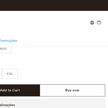
igode . dia do pai
Promoções
apuz
XXL
Add to Cart
Buy now
alizações