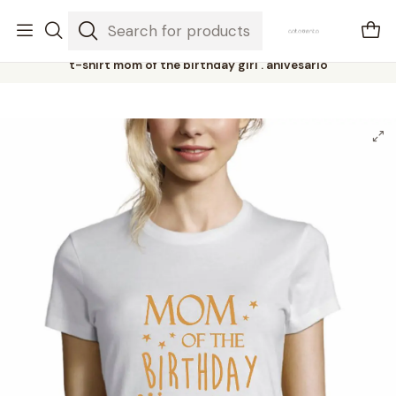
envios em 3-5 dias úteis
Home
Mulher / Homem
t-shirt mom of the birthday girl . anivesário