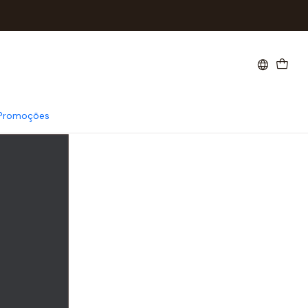
ulher. Envios rápidos e promoções especiais.
Promoções