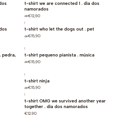
ados
t-shirt we are connected 1 . dia dos
namorados
€12,90
de
|
ados
t-shirt who let the dogs out . pet
€15,90
de
|
 . pedra,
t-shirt pequeno pianista . música
€15,90
de
|
t-shirt ninja
€15,90
de
|
t-shirt OMG we survived another year
together . dia dos namorados
€12,90