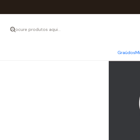
T-shirts e sweats que combinam design, humo
Graúdos
M