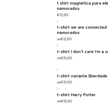
t shirt magnética para ele
namorados
€12,90
|
t-shirt we are connected 
namorados
€12,90
de
|
t-shirt I don't care I'm a 
€15,90
de
|
t-shirt variante liberdade
€15,90
de
|
t-shirt Harry Potter
€15,90
de