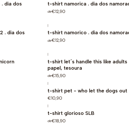
 . dia dos
t-shirt namorica . dia dos namor
€12,90
de
|
2 . dia dos
t-shirt namorico . dia dos namor
€12,90
de
|
unicorn
t-shirt let´s handle this like adults
papel, tesoura
€15,90
de
|
t-shirt pet - who let the dogs out
€10,90
|
t-shirt glorioso SLB
€18,90
de