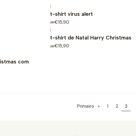
|
t-shirt virus alert
€15,90
de
|
t-shirt de Natal Harry Christmas
€15,90
de
hristmas com
Primeiro
«
1
2
3