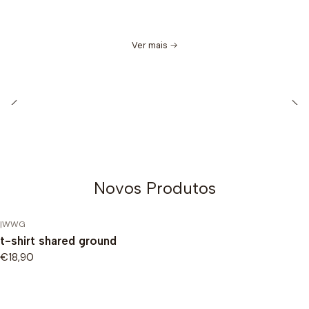
Ver mais
Graúdos
Míudos
Ir para a coleção
Ir para a coleção
Novos Produtos
|
WWG
t-shirt shared ground
€18,90