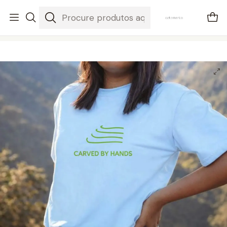
envios em 3-5 dias úteis
Início
We Want Green
t-shirt carved by hands