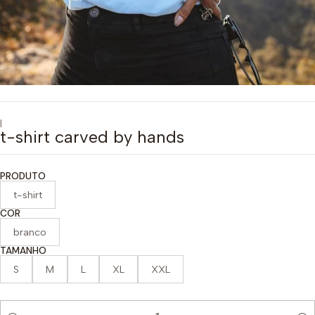
|
t-shirt carved by hands
PRODUTO
t-shirt
COR
branco
TAMANHO
S
M
L
XL
XXL