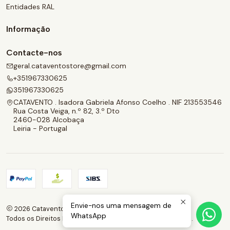
Entidades RAL
Informação
Contacte-nos
geral.cataventostore@gmail.com
+351967330625
351967330625
CATAVENTO . Isadora Gabriela Afonso Coelho . NIF 213553546
Rua Costa Veiga, n.º 82, 3.º Dto
2460-028 Alcobaça
Leiria - Portugal
Envie-nos uma mensagem de
2026 Catavento.
WhatsApp
Todos os Direitos Reservados.
Com tecnologia Jumpseller
.