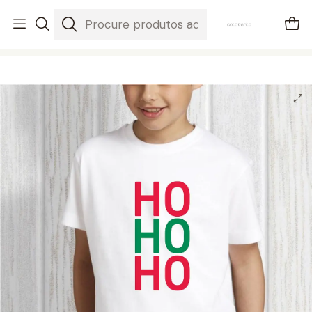
envios em 3-5 dias úteis
Início
Crianças
t-shirt de natal de criança ho ho ho