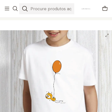
envios em 3-5 dias úteis
Início
Crianças
t-shirt believe