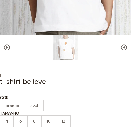
|
t-shirt believe
COR
branco
azul
TAMANHO
4
6
8
10
12