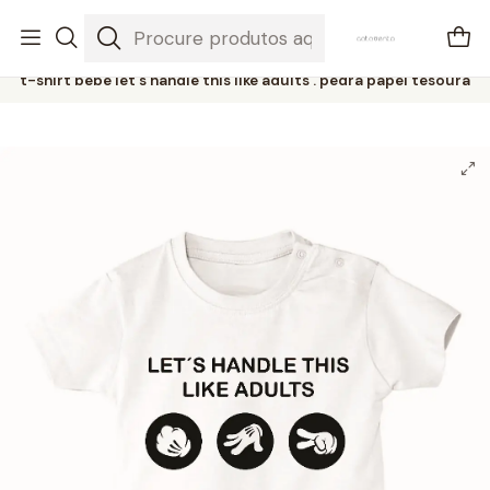
envios em 3-5 dias úteis
Início
Bebés
t-shirt bebé let´s handle this like adults . pedra papel tesoura