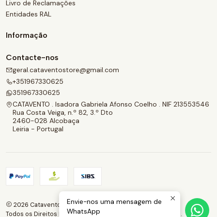
Livro de Reclamações
Entidades RAL
Informação
Contacte-nos
geral.cataventostore@gmail.com
+351967330625
351967330625
CATAVENTO . Isadora Gabriela Afonso Coelho . NIF 213553546
Rua Costa Veiga, n.º 82, 3.º Dto
2460-028 Alcobaça
Leiria - Portugal
Envie-nos uma mensagem de
2026 Catavento.
WhatsApp
Todos os Direitos Reservados.
Com tecnologia Jumpseller
.