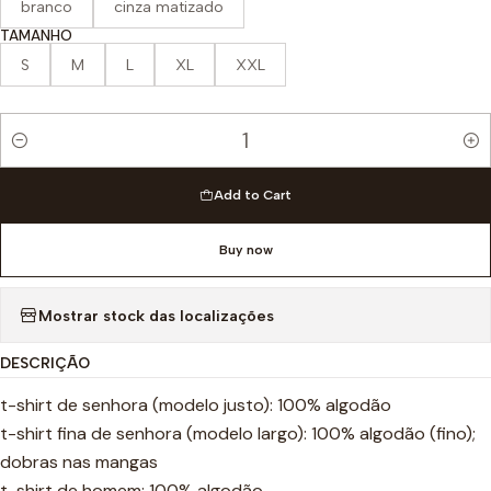
branco
cinza matizado
TAMANHO
S
M
L
XL
XXL
Quantity
Add to Cart
Buy now
Mostrar stock das localizações
DESCRIÇÃO
t-shirt de senhora (modelo justo): 100% algodão
t-shirt fina de senhora (modelo largo): 100% algodão (fino);
dobras nas mangas
t-shirt de homem: 100% algodão