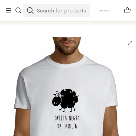
envios em 3-5 dias úteis
Home
Mulher / Homem
t-shirt ovelha negra