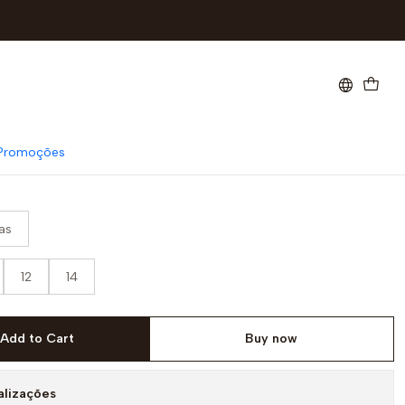
a riscas up girl
Promoções
as
12
14
Add to Cart
Buy now
alizações