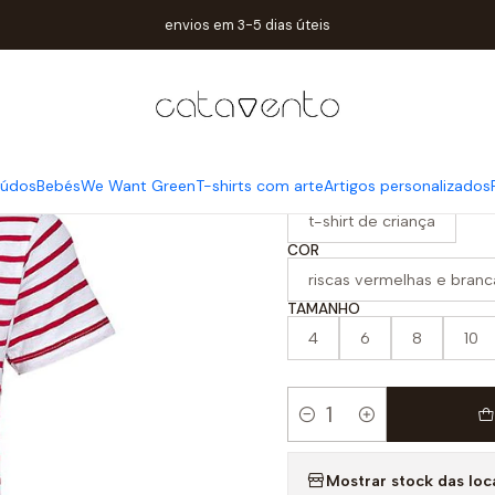
Home
Crianças
t-shirt criança riscas up girl
envios em 3-5 dias úteis
|
t-shirt crianç
iúdos
Bebés
We Want Green
T-shirts com arte
Artigos personalizados
PRODUTO
t-shirt de criança
COR
riscas vermelhas e branc
TAMANHO
4
6
8
10
Quantity
Mostrar stock das loc