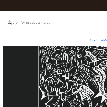
Graúdos
M