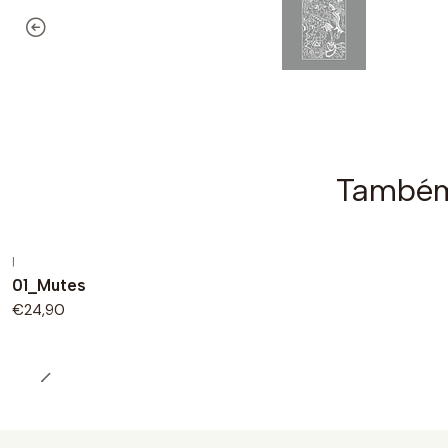
Também 
|
01_Mutes
€24,90