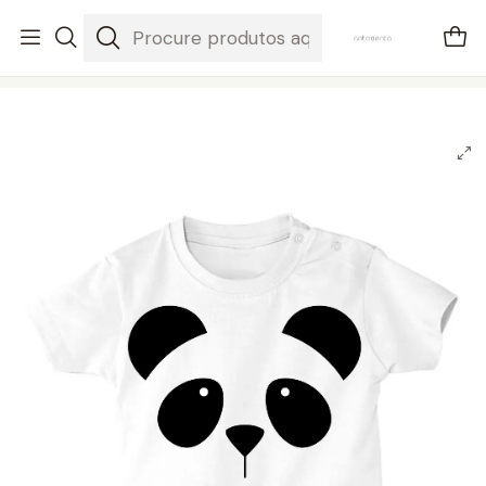
envios em 3-5 dias úteis
Início
Bebés
Big panda